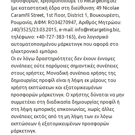
προσφορών, χρησιμοποιούμε το Retargeting.biz
(με καταστατική έδρα στη διεύθυνση: 49 Nicolae
Caramfil Street, 1st floor, District 1, Βουκουρέστι,
Ρουμανία, ΑΦΜ: RO34270947, Αριθμός Μητρώου:
J40/3525/23.03.2015, e-mail: info@retargeting.biz,
τηλέφωνο: +40-727-383-165), ένα λογισμικό
αυτοματοποιημένου μάρκετινγκ που αφορά στο
ηλεκτρονικό εμπόριο.
Οι εν λόγω δραστηριότητες δεν έχουν έννομες
συνέπειες ούτε παρόμοιες σημαντικές συνέπειες
στους χρήστες. Μοναδική συνέπεια χρήσης της
δημιουργίας προφίλ είναι η λήψη εκ μέρους του
χρήστη εκπτώσεων και εξατομικευμένων
προσφορών μάρκετινγκ. Ο χρήστης δύναται να μην
συμμετέχει στη διαδικασία δημιουργίας προφίλ ή
στη λήψη εμπορικής επικοινωνίας, χωρίς άλλες
συνέπειες εκτός από τη μη λήψη των εν λόγω
εκπτώσεων ή εξατομικευμένων προσφορών
μάρκετινγκ.