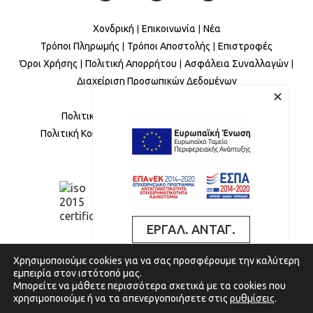
Χονδρική
Επικοινωνία
Νέα
Τρόποι Πληρωμής
Τρόποι Αποστολής
Επιστροφές
Όροι Χρήσης
Πολιτική Απορρήτου
Ασφάλεια Συναλλαγών
Διαχείριση Προσωπικών Δεδομένων
✕
Πολιτική Ισότητας Φύλων
Πολιτική για την βία και την παρενόχληση
Πολιτική Κοινωνικής Ευθύνης
Πολιτική Παραπόνων
Έκθεση Βιωσιμότητας
ΕΡΓΑΛ. ΑΝΤΑΓ.
Χρησιμοποιούμε cookies για να σας προσφέρουμε την καλύτερη
ΑΝΑΒΑΘΜΙΣΗ ΠΟΛΥ
εμπειρία στον ιστότοπό μας.
ΜΙΚΡΩΝ ΚΑΙ ΜΙΚΡΩΝ
Μπορείτε να μάθετε περισσότερα σχετικά με τα cookies που
ΕΠΙΧΕΙΡΗΣΕΩΝ
χρησιμοποιούμε ή να τα απενεργοποιήσετε στις
ρυθμίσεις
.