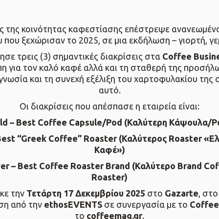
 της κοινότητας καφεστίασης επέστρεψε ανανεωμένος,
 που ξεχώρισαν το 2025, σε μια εκδήλωση – γιορτή, γε
τησε τρεις (3) σημαντικές διακρίσεις στα
Coffee Busin
πη για τον καλό καφέ αλλά και τη σταθερή της προσήλ
γνωσία και τη συνεχή εξέλιξη του χαρτοφυλακίου της
αυτό.
Οι διακρίσεις που απέσπασε η εταιρεία είναι:
ld – Best Coffee Capsule/Pod (Καλύτερη Κάψουλα/P
Best “Greek Coffee” Roaster (Καλύτερος Roaster «Ε
Καφέ»)
ver – Best Coffee Roaster Brand (Καλύτερο Brand Co
Roaster)
κε την
Τετάρτη 17 Δεκεμβρίου 2025
στο
Gazarte
, στ
ση από την
ethosEVENTS
σε συνεργασία με το
Coffee
το
coffeemag.gr
.