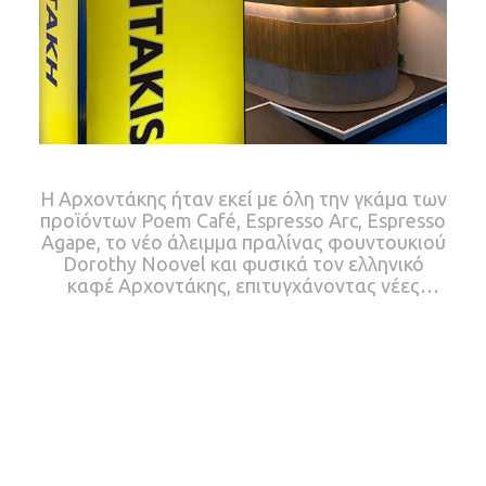
Η Αρχοντάκης ήταν εκεί με όλη την γκάμα των
προϊόντων Poem Café, Espresso Arc, Espresso
Agape, το νέο άλειμμα πραλίνας φουντουκιού
Dorothy Noovel και φυσικά τον ελληνικό
καφέ Αρχοντάκης, επιτυγχάνοντας νέες
επαφές και δυναμικές συνεργασίες ανάμεσα
στους χιλιάδες επαγγελματίες της
Οργανωμένης Λιανικής, του Χονδρεμπορίου
και της Μαζικής Εστίασης από κάθε γωνιά της
Ελλάδας αλλά και από 80 χώρες του
εξωτερικού, που επισκέφτηκαν το κορυφαίο
εμπορικό φόρουμ.