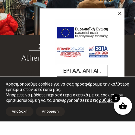
✕
28 Σεπτεμβρίου 2022
Athens coffee Festival 2022
ΕΡΓΑΛ. ΑΝΤΑΓ.
Για 6η συνεχόμενη χρονιά και πάλι εκεί…Στη
μεγαλύτερη γιορτή του καφέ στην Ελλάδα!
Χρησιμοποιούμε cookies για να σας προσφέρουμε την καλύτερη
ΑΝΑΒΑΘΜΙΣΗ ΠΟΛΥ
εμπειρία στον ιστότοπό μας.
δες εδώ
ΜΙΚΡΩΝ ΚΑΙ ΜΙΚΡΩΝ
Μπορείτε να μάθετε περισσότερα σχετικά με τα cookies που
ΕΠΙΧΕΙΡΗΣΕΩΝ
0
χρησιμοποιούμε ή να τα απενεργοποιήσετε στις
ρυθμίσεις
.
Αποδοχή
Απόρριψη