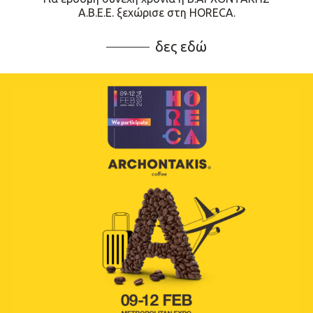
Α.Β.Ε.Ε. ξεχώρισε στη HORECA.
δες εδώ