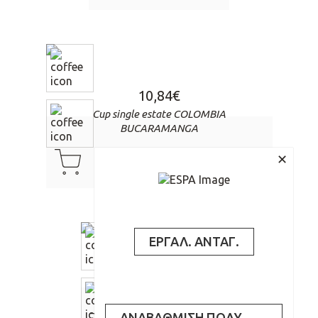
10,84
€
Cup single estate COLOMBIA
BUCARAMANGA
cart
αγόρασέ το
✕
ΕΡΓΑΛ. ΑΝΤΑΓ.
9,21
€
Cup single estate ESTATE
BRAZIL
ΑΝΑΒΑΘΜΙΣΗ ΠΟΛΥ