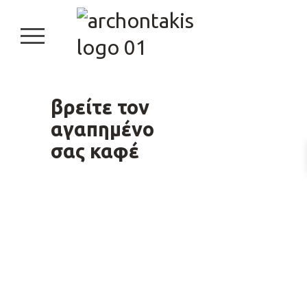
burger button
βρείτε τον 
αγαπημένο 

σας καφέ