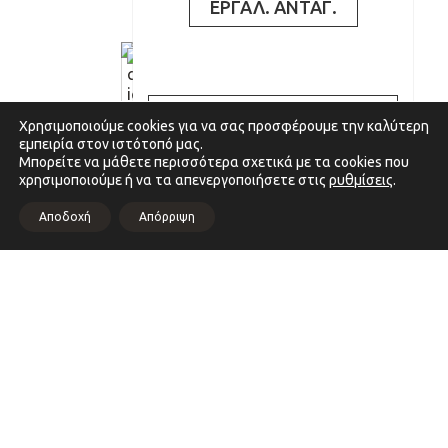
ΕΡΓΑΛ. ΑΝΤΑΓ.
2,53
€
ΑΝΑΒΑΘΜΙΣΗ ΠΟΛΥ
Ελληνικός καφές Ελαφρύς
Χρησιμοποιούμε cookies για να σας προσφέρουμε την καλύτερη
ΜΙΚΡΩΝ ΚΑΙ ΜΙΚΡΩΝ
εμπειρία στον ιστότοπό μας.
cart
ΕΠΙΧΕΙΡΗΣΕΩΝ
αγόρασέ το
Μπορείτε να μάθετε περισσότερα σχετικά με τα cookies που
χρησιμοποιούμε ή να τα απενεργοποιήσετε στις
ρυθμίσεις
.
Αποδοχή
Απόρριψη
2,65
€
Ελληνικός καφές
Παραδοσιακός
cart
αγόρασέ το