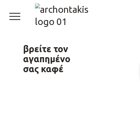
burger button
βρείτε τον 
αγαπημένο 

σας καφέ