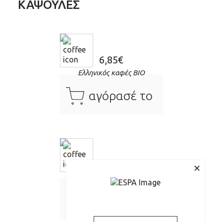
ΚΑΨΟΥΛΕΣ
6,85
€
Ελληνικός καφές BIO
cart
αγόρασέ το
2,84
€
✕
Ελληνικός καφές Διπλός
cart
αγόρασέ το