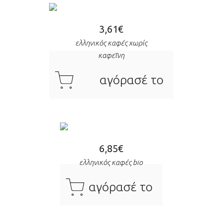
3,61
€
ελληνικός καφές χωρίς
καφεΐνη
cart
αγόρασέ το
6,85
€
ελληνικός καφές bio
cart
αγόρασέ το