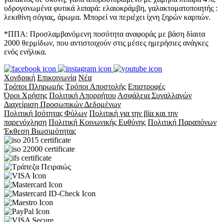
υδρογονωμένα φυτικά λιπαρά: ελαιοκράμβη, γαλακτοματοποιητής :
λεκιθίνη σόγιας, άρωμα. Μπορεί να περιέχει ίχνη ξηρών καρπών.
*ΠΠΑ:
Προσλαμβανόμενη ποσότητα αναφοράς με βάση δίαιτα
2000 θερμίδων, που αντιστοιχούν στις μέσες ημερήσιες ανάγκες
ενός ενήλικα.
Χονδρική
Επικοινωνία
Νέα
Τρόποι Πληρωμής
Τρόποι Αποστολής
Επιστροφές
Όροι Χρήσης
Πολιτική Απορρήτου
Ασφάλεια Συναλλαγών
Διαχείριση Προσωπικών Δεδομένων
Πολιτική Ισότητας Φύλων
Πολιτική για την βία και την
παρενόχληση
Πολιτική Κοινωνικής Ευθύνης
Πολιτική Παραπόνων
Έκθεση Βιωσιμότητας