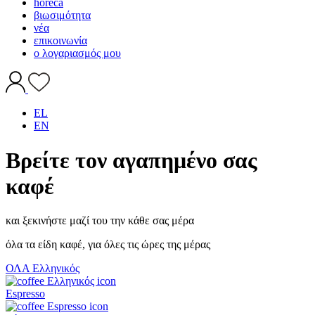
horeca
βιωσιμότητα
νέα
επικοινωνία
ο λογαριασμός μου
account
wishlist
EL
EN
Βρείτε τον αγαπημένο σας
καφέ
και ξεκινήστε μαζί του την κάθε σας μέρα
όλα τα είδη καφέ, για όλες τις ώρες της μέρας
ΟΛΑ
Ελληνικός
Espresso