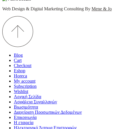
Web Design & Digital Marketing Consulting By
Mene & Jo
Blog
Cart
Checkout
Eshop
Horeca
My account
Subscription
Wishlist
Αρχική Σελίδα
Ασφάλεια Συναλλαγών
Βιωσιμότητα
Διαχείριση Προσωπικών Δεδομένων
Επικοινωνία
Η εταιρεία
Ηλεκτρονικό Άιτημα Επιστροφών