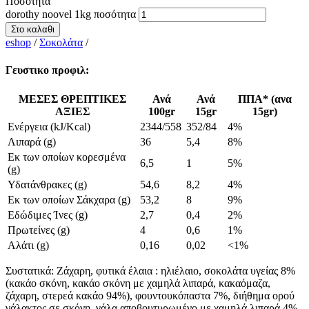
Ποσότητα
dorothy noovel 1kg ποσότητα
Στο καλαθι
eshop
/
Σοκολάτα
/
Γευστικο προφιλ:
title
ΜΕΣΕΣ ΘΡΕΠΤΙΚΕΣ
Ανά
Ανά
ΠΠΑ* (ανα
ΑΞΙΕΣ
100gr
15gr
15gr)
Ενέργεια (kJ/Kcal)
2344/558
352/84
4%
Λιπαρά (g)
36
5,4
8%
Εκ των οποίων κορεσμένα
6,5
1
5%
(g)
Υδατάνθρακες (g)
54,6
8,2
4%
Εκ των οποίων Σάκχαρα (g)
53,2
8
9%
Εδώδιμες Ίνες (g)
2,7
0,4
2%
Πρωτείνες (g)
4
0,6
1%
Αλάτι (g)
0,16
0,02
<1%
Συστατικά:
Ζάχαρη, φυτικά έλαια : ηλιέλαιο, σοκολάτα υγείας 8%
(κακάο σκόνη, κακάο σκόνη με χαμηλά λιπαρά, κακαόμαζα,
ζάχαρη, στερεά κακάο 94%), φουντουκόπαστα 7%, διήθημα ορού
γάλακτος σε σκόνη, γάλα αποβουτυρωμένο με χαμηλά λιπαρά 4%,