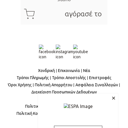
cart
αγόρασέ το
Χονδρική
Επικοινωνία
Νέα
Τρόποι Πληρωμής
Τρόποι Αποστολής
Επιστροφές
Όροι Χρήσης
Πολιτική Απορρήτου
Ασφάλεια Συναλλαγών
Διαχείριση Προσωπικών Δεδομένων
✕
Πολιτική Ισότητας Φύλων
Πολιτική για την βία και την παρενόχληση
Πολιτική Κοινωνικής Ευθύνης
Πολιτική Παραπόνων
Έκθεση Βιωσιμότητας